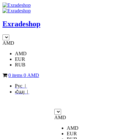
Exradeshop
AMD
AMD
EUR
RUB
0 items
0
AMD
Рус |
Հայ |
AMD
AMD
EUR