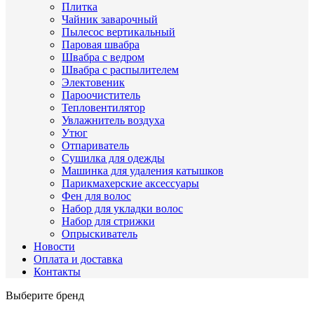
Плитка
Чайник заварочный
Пылесос вертикальный
Паровая швабра
Швабра с ведром
Швабра с распылителем
Электовеник
Пароочиститель
Тепловентилятор
Увлажнитель воздуха
Утюг
Отпариватель
Сушилка для одежды
Машинка для удаления катышков
Парикмахерские аксессуары
Фен для волос
Набор для укладки волос
Набор для стрижки
Опрыскиватель
Новости
Оплата и доставка
Контакты
Выберите бренд