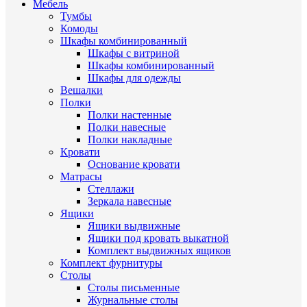
Мебель
Тумбы
Комоды
Шкафы комбинированный
Шкафы с витриной
Шкафы комбинированный
Шкафы для одежды
Вешалки
Полки
Полки настенные
Полки навесные
Полки накладные
Кровати
Основание кровати
Матрасы
Стеллажи
Зеркала навесные
Ящики
Ящики выдвижные
Ящики под кровать выкатной
Комплект выдвижных ящиков
Комплект фурнитуры
Столы
Столы письменные
Журнальные cтолы