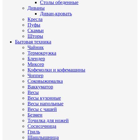
Столы обеденные
Диваны
Диван-кровать
Кресла
Пуфы
Скамьи
Шторы
Бытовая техника
Чайник
Термокружка
Блендер
Миксер
Кофемолки и кофемашины
Чоппер
Соковыжималка
Ваккуматор
Весы
Весы кухонные
Весы напольные
Весы с чашей
Безмен
Точилка для ножей
Сосисочница
Гриль
Шашлышница