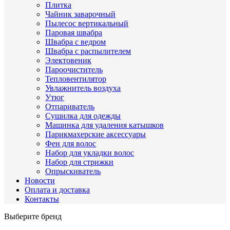
Плитка
Чайник заварочный
Пылесос вертикальный
Паровая швабра
Швабра с ведром
Швабра с распылителем
Электовеник
Пароочиститель
Тепловентилятор
Увлажнитель воздуха
Утюг
Отпариватель
Сушилка для одежды
Машинка для удаления катышков
Парикмахерские аксессуары
Фен для волос
Набор для укладки волос
Набор для стрижки
Опрыскиватель
Новости
Оплата и доставка
Контакты
Выберите бренд