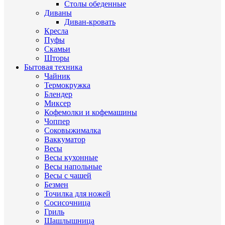
Столы обеденные
Диваны
Диван-кровать
Кресла
Пуфы
Скамьи
Шторы
Бытовая техника
Чайник
Термокружка
Блендер
Миксер
Кофемолки и кофемашины
Чоппер
Соковыжималка
Ваккуматор
Весы
Весы кухонные
Весы напольные
Весы с чашей
Безмен
Точилка для ножей
Сосисочница
Гриль
Шашлышница