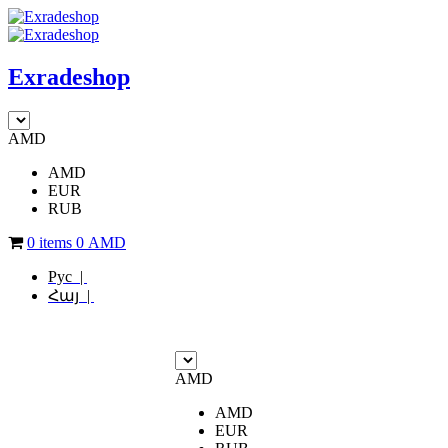
Exradeshop
AMD
AMD
EUR
RUB
0 items
0
AMD
Рус |
Հայ |
AMD
AMD
EUR