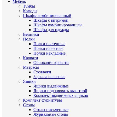
Мебель
Тумбы
Комоды
Шкафы комбинированный
Шкафы с витриной
Шкафы комбинированный
Шкафы для одежды
Вешалки
Полки
Полки настенные
Полки навесные
Полки накладные
Кровати
Основание кровати
Матрасы
Стеллажи
Зеркала навесные
Ящики
Ящики выдвижные
Ящики под кровать выкатной
Комплект выдвижных ящиков
Комплект фурнитуры
Столы
Столы письменные
Журнальные cтолы