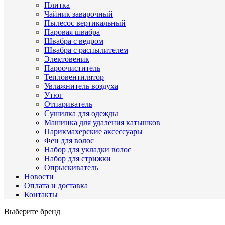
Плитка
Чайник заварочный
Пылесос вертикальный
Паровая швабра
Швабра с ведром
Швабра с распылителем
Электовеник
Пароочиститель
Тепловентилятор
Увлажнитель воздуха
Утюг
Отпариватель
Сушилка для одежды
Машинка для удаления катышков
Парикмахерские аксессуары
Фен для волос
Набор для укладки волос
Набор для стрижки
Опрыскиватель
Новости
Оплата и доставка
Контакты
Выберите бренд