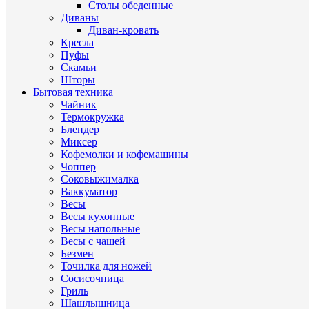
Столы обеденные
Диваны
Диван-кровать
Кресла
Пуфы
Скамьи
Шторы
Бытовая техника
Чайник
Термокружка
Блендер
Миксер
Кофемолки и кофемашины
Чоппер
Соковыжималка
Ваккуматор
Весы
Весы кухонные
Весы напольные
Весы с чашей
Безмен
Точилка для ножей
Сосисочница
Гриль
Шашлышница