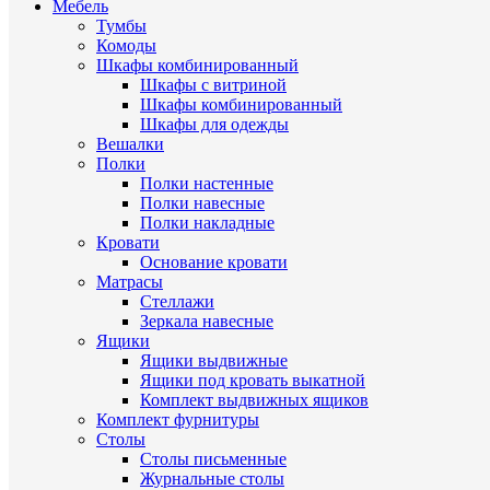
Мебель
Тумбы
Комоды
Шкафы комбинированный
Шкафы с витриной
Шкафы комбинированный
Шкафы для одежды
Вешалки
Полки
Полки настенные
Полки навесные
Полки накладные
Кровати
Основание кровати
Матрасы
Стеллажи
Зеркала навесные
Ящики
Ящики выдвижные
Ящики под кровать выкатной
Комплект выдвижных ящиков
Комплект фурнитуры
Столы
Столы письменные
Журнальные cтолы