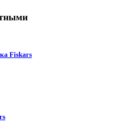
отными
а Fiskars
rs