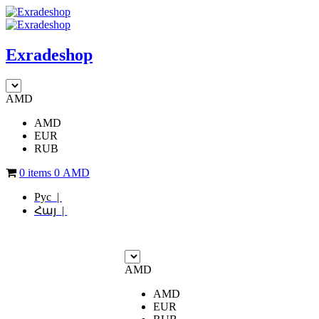
Exradeshop
AMD
AMD
EUR
RUB
0 items
0
AMD
Рус |
Հայ |
AMD
AMD
EUR